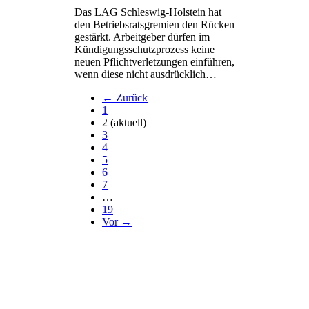
Das LAG Schleswig-Holstein hat
den Betriebsratsgremien den Rücken
gestärkt. Arbeitgeber dürfen im
Kündigungsschutzprozess keine
neuen Pflichtverletzungen einführen,
wenn diese nicht ausdrücklich…
← Zurück
1
2
(aktuell)
3
4
5
6
7
…
19
Vor →