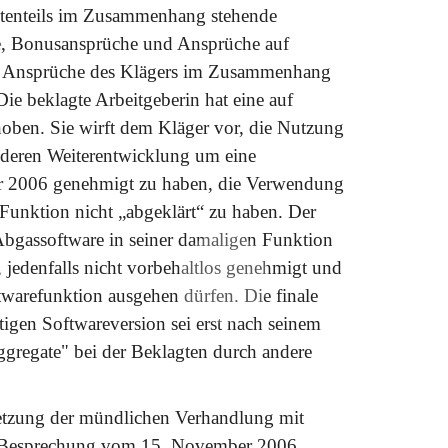
rößtenteils im Zusammenhang stehende
e, Bonusansprüche und Ansprüche auf
d Ansprüche des Klägers im Zusammenhang
ie beklagte Arbeitgeberin hat eine auf
rhoben. Sie wirft dem Kläger vor, die Nutzung
h deren Weiterentwicklung um eine
 2006 genehmigt zu haben, die Verwendung
Funktion nicht „abgeklärt“ zu haben. Der
 Abgassoftware in seiner damaligen Funktion
, jedenfalls nicht vorbehaltlos genehmigt und
twarefunktion ausgehen dürfen. Die finale
gen Softwareversion sei erst nach seinem
ggregate" bei der Beklagten durch andere
etzung der mündlichen Verhandlung mit
r Besprechung vom 15. November 2006