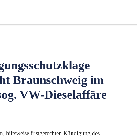
Rechtsberatung
Helden
FAQ
igungsschutzklage
cht Braunschweig im
og. VW-Dieselaffäre
en, hilfsweise fristgerechten Kündigung des