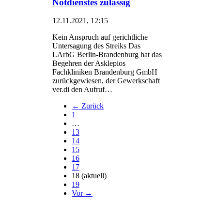
Notdienstes zulässig
12.11.2021, 12:15
Kein Anspruch auf gerichtliche
Untersagung des Streiks Das
LArbG Berlin-Brandenburg hat das
Begehren der Asklepios
Fachkliniken Brandenburg GmbH
zurückgewiesen, der Gewerkschaft
ver.di den Aufruf…
← Zurück
1
…
13
14
15
16
17
18
(aktuell)
19
Vor →